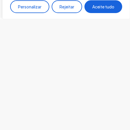
Personalizar
Rejeitar
Aceite tudo
Especialista
de
Seguros
&
Créditos
Contacte-nos hoje e comece a
poupar