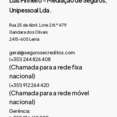
Luis Pinheiro - Mediação de Seguros,
Unipessoal Lda.
Rua 25 de Abril, Lote 2 N.º 479
Gandara dos Olivais
2415-605 Leiria
geral@segurosecreditos.com
(+351) 244 826 408
(Chamada para a rede fixa
nacional)
(+351) 912 264 420
(Chamada para a rede móvel
nacional)
Gerência: